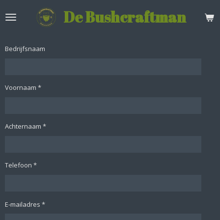
Ga
De Bushcraftman
direct
naar
de
hoofdinhoud
Bedrijfsnaam
Voornaam *
Achternaam *
Telefoon *
E-mailadres *